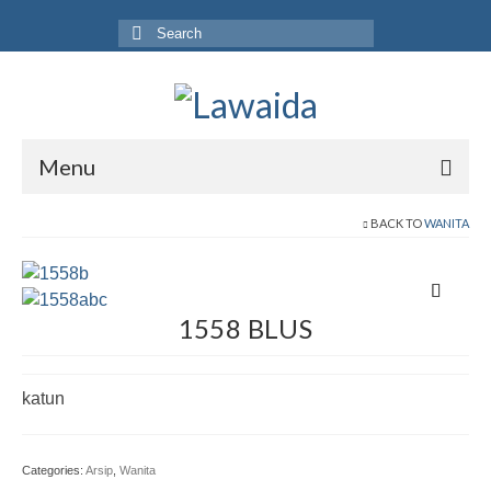
Search
for:
Menu
Home
BACK TO
WANITA
Produk
Koleksi
1558 BLUS
Galeri
katun
Jurnal
Tentang
Categories:
Arsip
,
Wanita