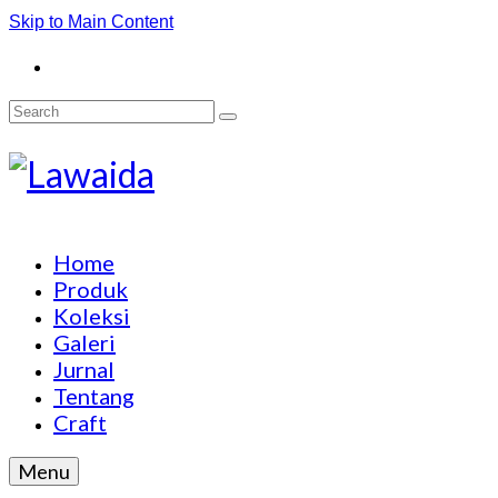
Skip to Main Content
Search
for:
Home
Produk
Koleksi
Galeri
Jurnal
Tentang
Craft
Menu