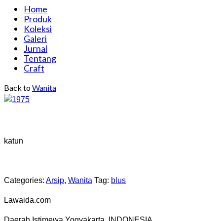
Home
Produk
Koleksi
Galeri
Jurnal
Tentang
Craft
Back to
Wanita
katun
Categories:
Arsip
,
Wanita
Tag:
blus
Lawaida.com
Daerah Istimewa Yogyakarta, INDONESIA