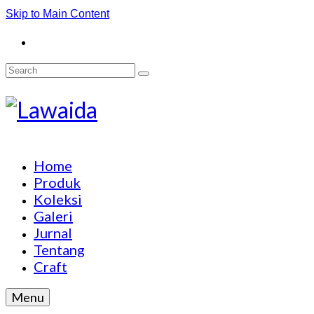
Skip to Main Content
Search
for:
Home
Produk
Koleksi
Galeri
Jurnal
Tentang
Craft
Menu