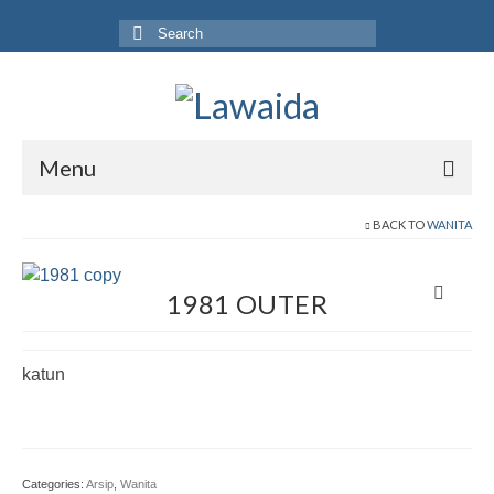
Search
for:
Menu
Home
BACK TO
WANITA
Produk
1981 OUTER
Koleksi
Galeri
katun
Jurnal
Tentang
Categories:
Arsip
,
Wanita