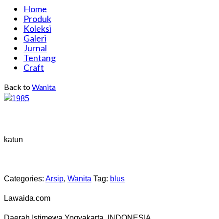
Home
Produk
Koleksi
Galeri
Jurnal
Tentang
Craft
Back to
Wanita
katun
Categories:
Arsip
,
Wanita
Tag:
blus
Lawaida.com
Daerah Istimewa Yogyakarta, INDONESIA