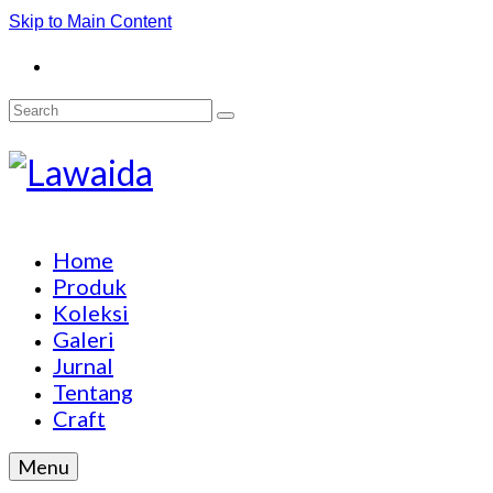
Skip to Main Content
Search
for:
Home
Produk
Koleksi
Galeri
Jurnal
Tentang
Craft
Menu