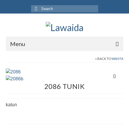
Search
for:
Menu
Home
BACK TO
WANITA
Produk
Koleksi
2086 TUNIK
Galeri
katun
Jurnal
Tentang