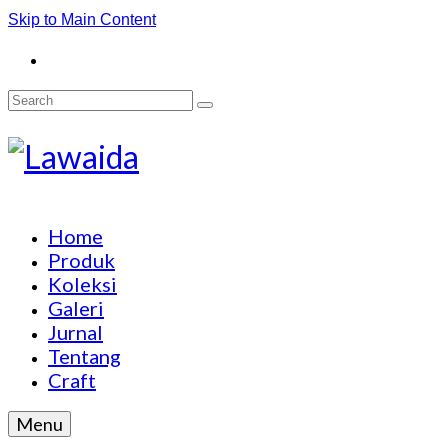
Skip to Main Content
Search
for:
Home
Produk
Koleksi
Galeri
Jurnal
Tentang
Craft
Menu