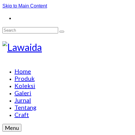
Skip to Main Content
Search
for:
Home
Produk
Koleksi
Galeri
Jurnal
Tentang
Craft
Menu