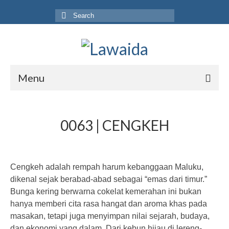
Search
for:
Menu
Home
0063 | CENGKEH
Produk
Koleksi
Cengkeh adalah rempah harum kebanggaan Maluku,
Galeri
dikenal sejak berabad-abad sebagai “emas dari timur.”
Jurnal
Bunga kering berwarna cokelat kemerahan ini bukan
hanya memberi cita rasa hangat dan aroma khas pada
Tentang
masakan, tetapi juga menyimpan nilai sejarah, budaya,
dan ekonomi yang dalam. Dari kebun hijau di lereng-