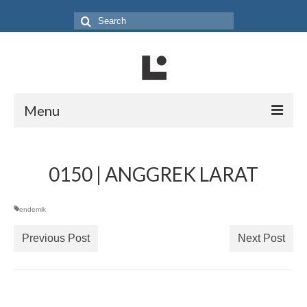
Search
for:
Menu
Home
0150 | ANGGREK LARAT
Produk
Koleksi
endemik
Galeri
Previous Post
Next Post
Jurnal
Tentang