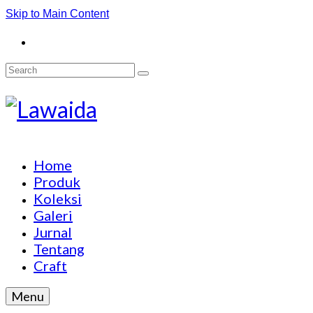
Skip to Main Content
Search
for:
Home
Produk
Koleksi
Galeri
Jurnal
Tentang
Craft
Menu