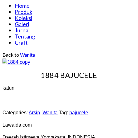
Home
Produk
Koleksi
Galeri
Jurnal
Tentang
Craft
Back to
Wanita
1884 BAJUCELE
katun
Categories:
Arsip
,
Wanita
Tag:
bajucele
Lawaida.com
Daerah Istimewa Yogyakarta, INDONESIA