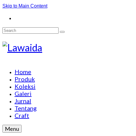
Skip to Main Content
Search
for:
Home
Produk
Koleksi
Galeri
Jurnal
Tentang
Craft
Menu