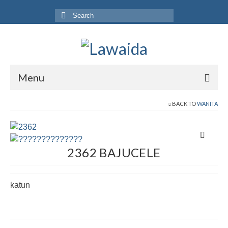
Search
for:
Menu
Home
BACK TO
WANITA
Produk
Koleksi
2362 BAJUCELE
Galeri
katun
Jurnal
Tentang