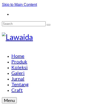
Skip to Main Content
Search
for:
Home
Produk
Koleksi
Galeri
Jurnal
Tentang
Craft
Menu