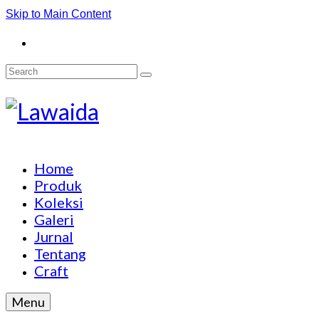
Skip to Main Content
Search
for:
Home
Produk
Koleksi
Galeri
Jurnal
Tentang
Craft
Menu